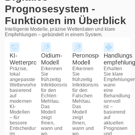
Prognosesystem -
Funktionen im Überblick
Intelligente Modelle, präzise Wetterdaten und klare
Empfehlungen – gebündelt in einem System.
KI-
Oidium-
Peronospora-
Handlungs​
Wetterprognosen
Modell
Modell
empfehlun
Präzise,
Erkennen
Erkennen
Erhalten
lokal
Sie
Sie
Sie klare
angepasste
frühzeitig
frühzeitig
Empfehlungen
Wettervorhersagen
Infektionsrisiken
Infektionsrisiken
wann
basierend
für den
für den
eine
auf
Echten
Falschen
Behandlung
modernen
Mehltau.
Mehltau.
sinnvoll
KI-
Das
Das
ist –
Modellen
Modell
Modell
basierend
– für
zeigt
zeigt
auf
bessere
Ihnen,
Ihnen,
aktuellen
Entscheidungen
wann und
wann und
Prognosen
im
wo
wo
und