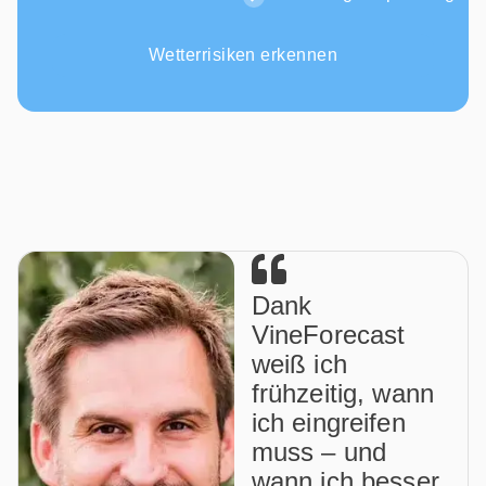
Wetterrisiken erkennen
Dank
VineForecast
weiß ich
frühzeitig, wann
ich eingreifen
muss – und
wann ich besser