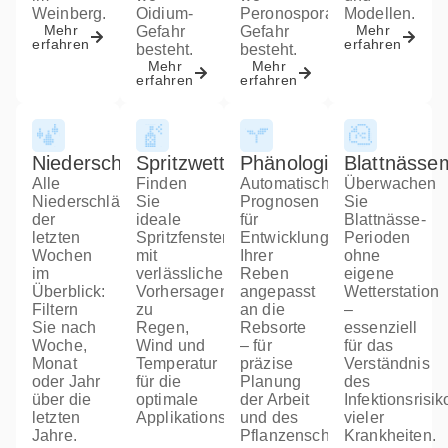
Weinberg.
Oidium-
Peronospora-
Modellen.
Mehr
Mehr
Gefahr
Gefahr
erfahren
erfahren
besteht.
besteht.
Mehr
Mehr
erfahren
erfahren
Niederschlagshistorie
Spritzwetter
Phänologiemodelle
Blattnässe
Alle
Finden
Automatische
Überwachen
Niederschläge
Sie
Prognosen
Sie
der
ideale
für
Blattnässe-
letzten
Spritzfenster
Entwicklungsstadien
Perioden
Wochen
mit
Ihrer
ohne
im
verlässlichen
Reben
eigene
Überblick:
Vorhersagen
angepasst
Wetterstation
Filtern
zu
an die
–
Sie nach
Regen,
Rebsorte
essenziell
Woche,
Wind und
– für
für das
Monat
Temperatur
präzise
Verständnis
oder Jahr
für die
Planung
des
über die
optimale
der Arbeit
Infektionsrisik
letzten
Applikationswirkung.
und des
vieler
Jahre.
Pflanzenschutzes.
Krankheiten.