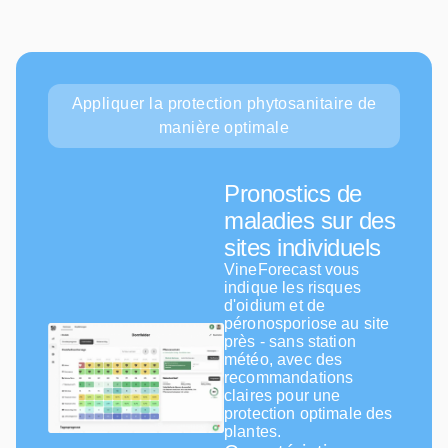
Appliquer la protection phytosanitaire de
manière optimale
Pronostics de
maladies sur des
sites individuels
VineForecast vous
indique les risques
d'oidium et de
péronosporiose au site
près - sans station
météo, avec des
recommandations
claires pour une
protection optimale des
plantes.