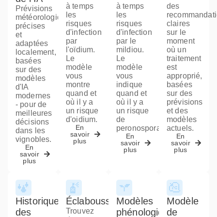
à temps
à temps
des
Prévisions
les
les
recommandati
météorologiques
risques
risques
claires
précises
d'infection
d'infection
sur le
et
par
par le
moment
adaptées
l'oïdium.
mildiou.
où un
localement,
Le
Le
traitement
basées
modèle
modèle
est
sur des
vous
vous
approprié,
modèles
montre
indique
basées
d'IA
quand et
quand et
sur des
modernes
où il y a
où il y a
prévisions
- pour de
un risque
un risque
et des
meilleures
d'oidium.
de
modèles
décisions
En
peronospora.
actuels.
dans les
savoir
En
En
vignobles.
plus
savoir
savoir
En
plus
plus
savoir
plus
Historique
Éclaboussures
Modèles
Modèle
des
Trouvez
phénologiques
de