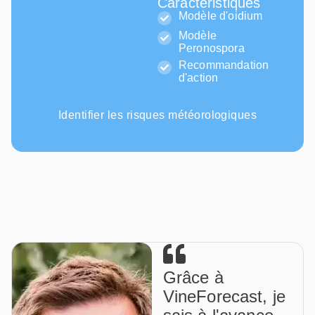
Caractéristiques
Modèle d'oidium
Modèle
Peronospora
Recommandation
d'action
Identifier les risques météorologiques
Grâce à
VineForecast, je