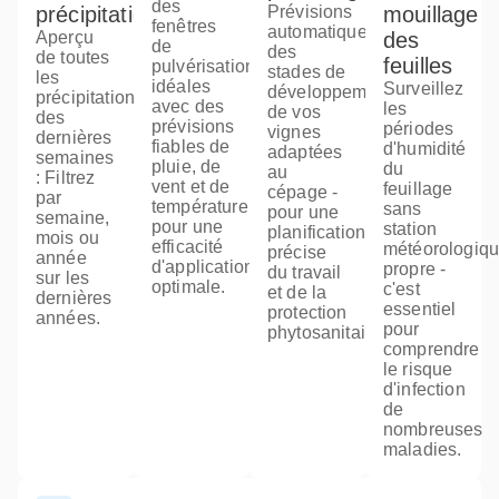
des
précipitations
Prévisions
mouillage
fenêtres
automatiques
Aperçu
des
de
des
de toutes
feuilles
pulvérisation
stades de
les
idéales
Surveillez
développement
précipitations
avec des
les
de vos
des
prévisions
périodes
vignes
dernières
fiables de
d'humidité
adaptées
semaines
pluie, de
du
au
: Filtrez
vent et de
feuillage
cépage -
par
température
sans
pour une
semaine,
pour une
station
planification
mois ou
efficacité
météorologiq
précise
année
d'application
propre -
du travail
sur les
optimale.
c'est
et de la
dernières
essentiel
protection
années.
pour
phytosanitaire.
comprendre
le risque
d'infection
de
nombreuses
maladies.