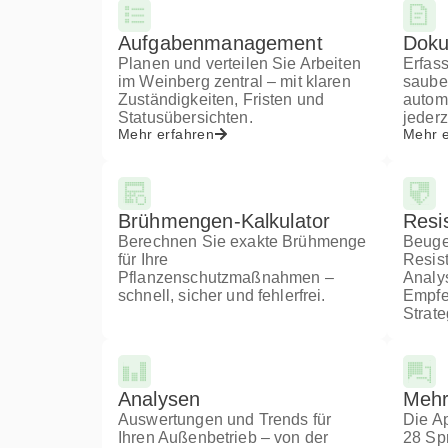
Aufgabenmanagement
Doku
Planen und verteilen Sie Arbeiten
Erfas
im Weinberg zentral – mit klaren
sauber
Zuständigkeiten, Fristen und
automa
Statusübersichten.
jederz
Mehr erfahren
Mehr e
Brühmengen-Kalkulator
Resi
Berechnen Sie exakte Brühmenge
Beuge
für Ihre
Resis
Pflanzenschutzmaßnahmen –
Analy
schnell, sicher und fehlerfrei.
Empfe
Strate
Analysen
Mehr
Auswertungen und Trends für
Die Ap
Ihren Außenbetrieb – von der
28 Sp