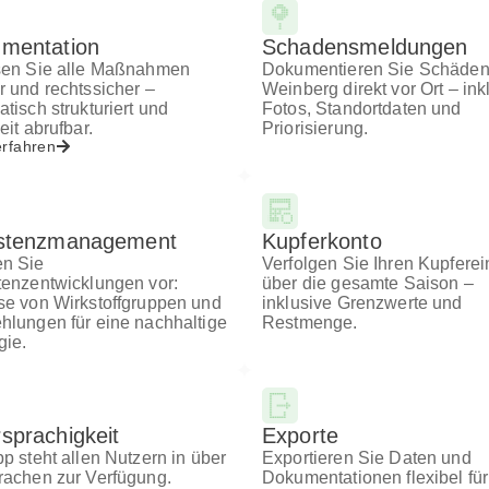
mentation
Schadensmeldungen
sen Sie alle Maßnahmen
Dokumentieren Sie Schäden
 und rechtssicher –
Weinberg direkt vor Ort – ink
tisch strukturiert und
Fotos, Standortdaten und
eit abrufbar.
Priorisierung.
rfahren
stenzmanagement
Kupferkonto
n Sie
Verfolgen Sie Ihren Kupferei
tenzentwicklungen vor:
über die gesamte Saison –
se von Wirkstoffgruppen und
inklusive Grenzwerte und
hlungen für eine nachhaltige
Restmenge.
gie.
sprachigkeit
Exporte
p steht allen Nutzern in über
Exportieren Sie Daten und
rachen zur Verfügung.
Dokumentationen flexibel für