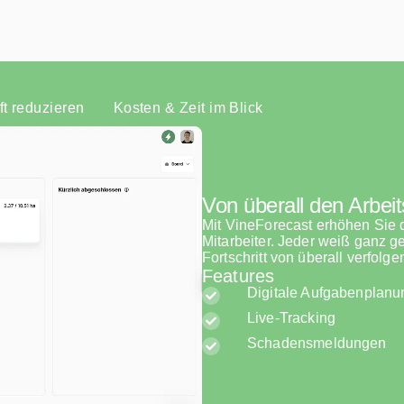
ft reduzieren
Kosten & Zeit im Blick
Von überall den Arbeits
Mit VineForecast erhöhen Sie d
Mitarbeiter. Jeder weiß ganz g
Fortschritt von überall verfolge
Features
Digitale Aufgabenplanu
Live-Tracking
Schadensmeldungen