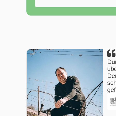
Dur
übe
Der
sch
ge