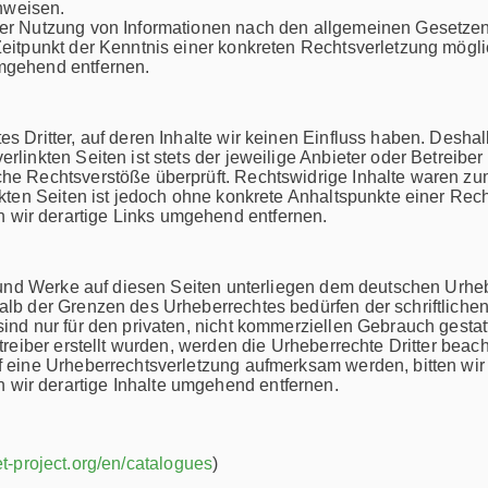
inweisen.
der Nutzung von Informationen nach den allgemeinen Gesetzen 
 Zeitpunkt der Kenntnis einer konkreten Rechtsverletzung mö
mgehend entfernen.
s Dritter, auf deren Inhalte wir keinen Einfluss haben. Desha
linkten Seiten ist stets der jeweilige Anbieter oder Betreiber 
he Rechtsverstöße überprüft. Rechtswidrige Inhalte waren zum
nkten Seiten ist jedoch ohne konkrete Anhaltspunkte einer Rec
wir derartige Links umgehend entfernen.
e und Werke auf diesen Seiten unterliegen dem deutschen Urheb
alb der Grenzen des Urheberrechtes bedürfen der schriftliche
ind nur für den privaten, nicht kommerziellen Gebrauch gestatt
treiber erstellt wurden, werden die Urheberrechte Dritter beach
uf eine Urheberrechtsverletzung aufmerksam werden, bitten wi
wir derartige Inhalte umgehend entfernen.
et-project.org/en/catalogues
)