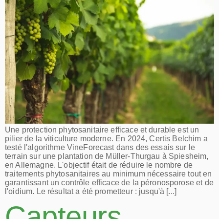
Une protection phytosanitaire efficace et durable est un
pilier de la viticulture moderne. En 2024, Certis Belchim a
testé l'algorithme VineForecast dans des essais sur le
terrain sur une plantation de Müller-Thurgau à Spiesheim,
en Allemagne. L'objectif était de réduire le nombre de
traitements phytosanitaires au minimum nécessaire tout en
garantissant un contrôle efficace de la péronosporose et de
l'oidium. Le résultat a été prometteur : jusqu'à [...]
Capteurs