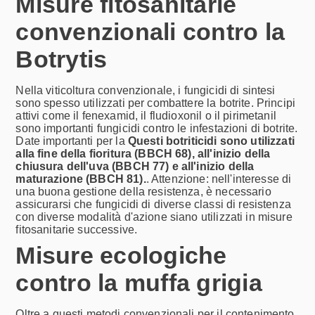
Misure fitosanitarie
Fig. 5: Marciume grigio sull'intero grappolo
Fig. 2: Inizio della decolorazione dell'uva
Fig. 1: Macchie necrotiche sulla foglia
Fig. 4: bacca e micelio decolorati
Fig. 6: Micelio e conidi visibili
Fig. 3: L'uva cambia colore
convenzionali contro la
Botrytis
Nella viticoltura convenzionale, i fungicidi di sintesi
sono spesso utilizzati per combattere la botrite. Principi
attivi come il fenexamid, il fludioxonil o il pirimetanil
sono importanti fungicidi contro le infestazioni di botrite.
Date importanti per la
Questi botriticidi sono utilizzati
alla fine della fioritura (BBCH 68), all'inizio della
chiusura dell'uva (BBCH 77) e all'inizio della
maturazione (BBCH 81).
. Attenzione: nell'interesse di
una buona gestione della resistenza, è necessario
assicurarsi che fungicidi di diverse classi di resistenza
con diverse modalità d'azione siano utilizzati in misure
fitosanitarie successive.
Misure ecologiche
contro la muffa grigia
Oltre a questi metodi convenzionali per il contenimento