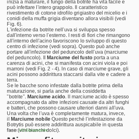
inizia a maturare, il fungo della botrite ha vita facile e
può infettare l'intero grappolo. Il caratteristico
rivestimento di cotone idrofilo grigiastro del micelio e i
conidi della muffa grigia diventano allora visibili (vedi
Fig. 6).
L'infezione da botrite nell'uva si sviluppa spesso
dall'interno verso l'esterno. I resti di fiori che rimangono
all'interno dell'acino favoriscono lo sviluppo di questo
centro di infezione (vedi sopra). Questo può anche
portare all'infezione del peduncolo dell'uva (marciume
del peduncolo). Il
Marciume del fusto
porta a una
carenza di acini, che si manifesta con acini viola e poi
marroni (vedi Fig. 2 - 4). In caso di marciume grave, gli
acini possono addirittura staccarsi dalla vite e cadere a
terra.
Se le bacche sono infestate dalla botrite prima della
maturazione, si parla anche della cosiddetta
"botrite".
Marciume acido
. Il marciume acido è spesso
accompagnato da altre infezioni causate da altri funghi
e batteri, che possono causare ulteriori danni all'uva.
Una volta che l'uva è completamente matura, invece,
il
Marciume nobile
Questo perché l'infestazione da
Botrytis può essere addirittura auspicabile in questa
fase (vini bianchi dolci).
Fonte:
HS Geisenheim