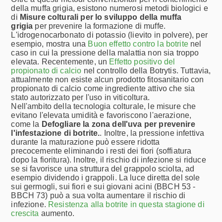
della muffa grigia, esistono numerosi metodi biologici e
di
Misure colturali per lo sviluppo della muffa
grigia
per prevenire la formazione di muffe.
L'idrogenocarbonato di potassio (lievito in polvere), per
esempio, mostra una
Buon effetto contro la botrite
nel
caso in cui la pressione della malattia non sia troppo
elevata. Recentemente, un
Effetto positivo del
propionato di calcio
nel controllo della Botrytis. Tuttavia,
attualmente non esiste alcun prodotto fitosanitario con
propionato di calcio come ingrediente attivo che sia
stato autorizzato per l'uso in viticoltura.
Nell'ambito della tecnologia colturale, le misure che
evitano l'elevata umidità e favoriscono l'aerazione,
come la
Defogliare la zona dell'uva per prevenire
l'infestazione di botrite.
. Inoltre, la pressione infettiva
durante la maturazione può essere ridotta
precocemente eliminando i resti dei fiori (soffiatura
dopo la fioritura). Inoltre, il rischio di infezione si riduce
se si favorisce una struttura del grappolo sciolta, ad
esempio dividendo i grappoli. La luce diretta del sole
sui germogli, sui fiori e sui giovani acini (BBCH 53 -
BBCH 73) può a sua volta aumentare il rischio di
infezione.
Resistenza alla botrite in questa stagione di
crescita
aumento.