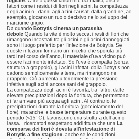
fogliare.
Oltre a questi fattori microclimatici, anche
fattori come i residui di fiori negli acini, la compattezza
degli acini o i danni agli acini causati dalla grandine, ad
esempio, giocano un ruolo decisivo nello sviluppo del
marciume grigio.
Da quando
Botrytis cinerea un parassita
debole
Quando la vite è molto secca, i resti di fiori che
rimangono incastrati tra gli acini e gli acini danneggiati
sono il luogo preferito per l'infezione da Botrytis. Se
queste infezioni formano un micelio che sporula più
tardi nel corso dell'anno, il materiale d'uva vicino può
essere facilmente infettato. Se l'uva è compatta (senza
struttura a grappolo), gli acini infettati dalla Botrytis non
cadono semplicemente a terra, ma rimangono nel
grappolo. Ciò aumenta ulteriormente la pressione
infettiva sugli acini ancora sani del grappolo.
La compattezza degli acini è favorita, tra l'altro, dalle
elevate precipitazioni dopo la fioritura, che permettono
di far arrivare più acqua agli acini. Al contrario, le
precipitazioni durante la fioritura (gocciolamento del
fiore), ma anche le basse temperature durante questo
periodo (<15° C), favoriscono una struttura dell'acino
lassa. I ricercatori sospettano addirittura che una
La
comparsa dei fiori è dovuta all'infestazione di
Botrytis a fine stagione.
anche se le condizioni