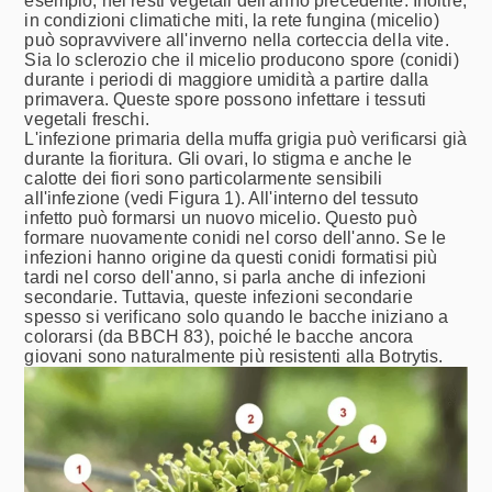
esempio, nei resti vegetali dell'anno precedente. Inoltre,
in condizioni climatiche miti, la rete fungina (micelio)
può sopravvivere all'inverno nella corteccia della vite.
Sia lo sclerozio che il micelio producono spore (conidi)
durante i periodi di maggiore umidità a partire dalla
primavera. Queste spore possono infettare i tessuti
vegetali freschi.
L'infezione primaria della muffa grigia può verificarsi già
durante la fioritura. Gli ovari, lo stigma e anche le
calotte dei fiori sono particolarmente sensibili
all'infezione (vedi Figura 1). All'interno del tessuto
infetto può formarsi un nuovo micelio. Questo può
formare nuovamente conidi nel corso dell'anno. Se le
infezioni hanno origine da questi conidi formatisi più
tardi nel corso dell'anno, si parla anche di infezioni
secondarie. Tuttavia, queste infezioni secondarie
spesso si verificano solo quando le bacche iniziano a
colorarsi (da BBCH 83), poiché le bacche ancora
giovani sono naturalmente più resistenti alla Botrytis.