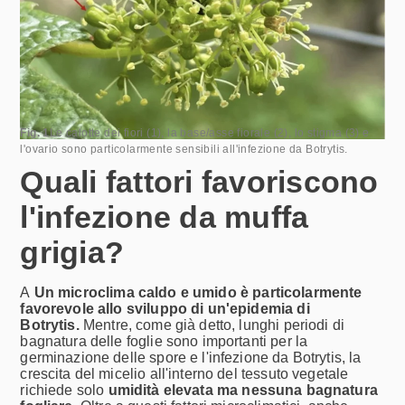
Fig. 1
Le calotte dei fiori (1), la base/asse fiorale (2), lo stigma (3) e
l'ovario sono particolarmente sensibili all'infezione da Botrytis.
Quali fattori favoriscono
l'infezione da muffa
grigia?
A
Un microclima caldo e umido è particolarmente
favorevole allo sviluppo di un'epidemia di
Botrytis.
Mentre, come già detto, lunghi periodi di
bagnatura delle foglie sono importanti per la
germinazione delle spore e l'infezione da Botrytis, la
crescita del micelio all'interno del tessuto vegetale
richiede solo
umidità elevata ma nessuna bagnatura