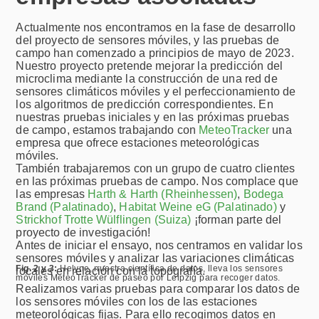
Actualmente nos encontramos en la fase de desarrollo
del proyecto de sensores móviles, y las pruebas de
campo han comenzado a principios de mayo de 2023.
Nuestro proyecto pretende mejorar la predicción del
microclima mediante la construcción de una red de
sensores climáticos móviles y el perfeccionamiento de
los algoritmos de predicción correspondientes. En
nuestras pruebas iniciales y en las próximas pruebas
de campo, estamos trabajando con
MeteoTracker
una
empresa que ofrece estaciones meteorológicas
móviles.
También trabajaremos con un grupo de cuatro clientes
en las próximas pruebas de campo. Nos complace que
las empresas
Harth & Harth (Rheinhessen)
,
Bodega
Brand (Palatinado)
,
Habitat Weine eG (Palatinado)
y
Strickhof Trotte Wülflingen (Suiza)
¡forman parte del
proyecto de investigación!
Antes de iniciar el ensayo, nos centramos en validar los
sensores móviles y analizar las variaciones climáticas
Fig. 2 y 3:
Helyne, nuestra científica de datos, lleva los sensores
locales en relación con la topografía.
móviles MeteoTracker de paseo por Leipzig para recoger datos.
Realizamos varias pruebas para comparar los datos de
Montaje provisional en la moto
Probar el sensor en la moto
los sensores móviles con los de las estaciones
meteorológicas fijas. Para ello recogimos datos en