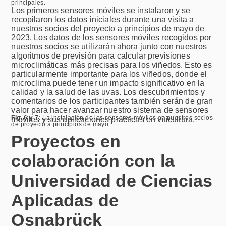
principales.
Los primeros sensores móviles se instalaron y se
recopilaron los datos iniciales durante una visita a
nuestros socios del proyecto a principios de mayo de
2023. Los datos de los sensores móviles recogidos por
nuestros socios se utilizarán ahora junto con nuestros
algoritmos de previsión para calcular previsiones
microclimáticas más precisas para los viñedos. Esto es
particularmente importante para los viñedos, donde el
microclima puede tener un impacto significativo en la
calidad y la salud de las uvas. Los descubrimientos y
comentarios de los participantes también serán de gran
valor para hacer avanzar nuestro sistema de sensores
Fig. 6 y 7:
La instalación de los sensores móviles en nuestros socios
móviles y sus aplicaciones prácticas en viticultura.
de proyecto a principios de mayo.
Wolfgang Bender
Jonas Brand
Proyectos en
colaboración con la
Universidad de Ciencias
Aplicadas de
Osnabrück