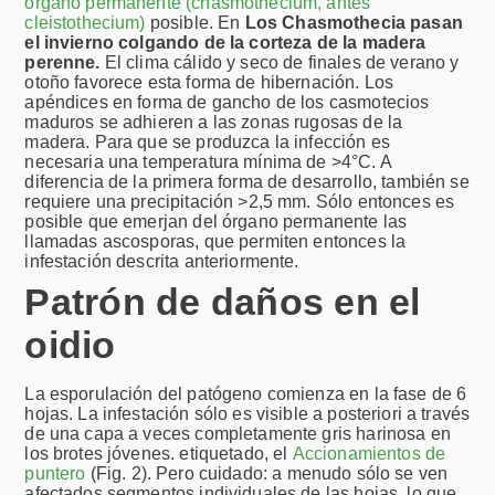
órgano permanente (chasmothecium, antes
cleistothecium)
posible. En
Los Chasmothecia pasan
el invierno colgando de la corteza de la madera
perenne.
El clima cálido y seco de finales de verano y
otoño favorece esta forma de hibernación. Los
apéndices en forma de gancho de los casmotecios
maduros se adhieren a las zonas rugosas de la
madera. Para que se produzca la infección es
necesaria una temperatura mínima de >4°C. A
diferencia de la primera forma de desarrollo, también se
requiere una precipitación >2,5 mm. Sólo entonces es
posible que emerjan del órgano permanente las
llamadas ascosporas, que permiten entonces la
infestación descrita anteriormente.
Patrón de daños en el
oidio
La esporulación del patógeno comienza en la fase de 6
hojas. La infestación sólo es visible a posteriori a través
de una capa a veces completamente gris harinosa en
los brotes jóvenes.
etiquetado
, el
Accionamientos de
puntero
(Fig. 2). Pero cuidado: a menudo sólo se ven
afectados segmentos individuales de las hojas, lo que