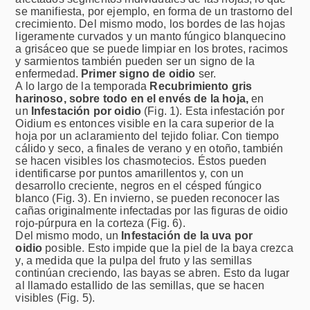
se manifiesta, por ejemplo, en forma de un trastorno del
crecimiento. Del mismo modo, los bordes de las hojas
ligeramente curvados y un manto fúngico blanquecino
a grisáceo que se puede limpiar en los brotes, racimos
y sarmientos también pueden ser un signo de la
enfermedad.
Primer signo de oidio
ser.
A lo largo de la temporada
Recubrimiento gris
harinoso, sobre todo en el envés de la hoja,
en
un
Infestación por oidio
(Fig. 1). Esta infestación por
Oidium es entonces visible en la cara superior de la
hoja por un aclaramiento del tejido foliar. Con tiempo
cálido y seco, a finales de verano y en otoño, también
se hacen visibles los chasmotecios. Éstos pueden
identificarse por puntos amarillentos y, con un
desarrollo creciente, negros en el césped fúngico
blanco (Fig. 3). En invierno, se pueden reconocer las
cañas originalmente infectadas por las figuras de oidio
rojo-púrpura en la corteza (Fig. 6).
Del mismo modo, un
Infestación de la uva por
oidio
posible. Esto impide que la piel de la baya crezca
y, a medida que la pulpa del fruto y las semillas
continúan creciendo, las bayas se abren. Esto da lugar
al llamado estallido de las semillas, que se hacen
visibles (Fig. 5).