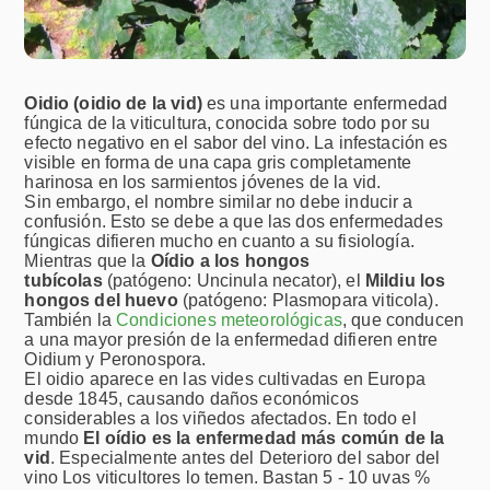
Oidio (oidio de la vid)
es
una importante enfermedad
fúngica de la viticultura, conocida sobre todo por su
efecto negativo en el sabor del vino. La infestación es
visible en forma de una capa gris completamente
harinosa en los sarmientos jóvenes de la vid.
Sin embargo, el nombre similar no debe inducir a
confusión. Esto se debe a que las dos enfermedades
fúngicas difieren mucho en cuanto a su fisiología.
Mientras que la
Oídio a los hongos
tubícolas
(patógeno: Uncinula necator), el
Mildiu los
hongos del huevo
(patógeno: Plasmopara viticola).
También la
Condiciones meteorológicas
, que conducen
a una mayor presión de la enfermedad difieren entre
Oidium y Peronospora.
El oidio aparece en las vides cultivadas en Europa
desde 1845, causando daños económicos
considerables a los viñedos afectados. En todo el
mundo
El oídio es la enfermedad más común de la
vid
. Especialmente antes del
Deterioro del sabor del
vino
Los viticultores lo temen. Bastan 5 - 10 uvas %