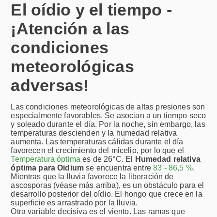
El oídio y el tiempo -
Fig.5: Rotura de la semilla de la uva
Fig.2: Accionamientos de puntero
Fig.3: Chasmothecia en la uva
Fig.1: Hongo césped/micelio
Fig.4: Portador de conidios
Fig.6: Figuras del oidio
¡Atención a las
condiciones
meteorológicas
adversas!
Las condiciones meteorológicas de altas presiones son
especialmente favorables. Se asocian a un tiempo seco
y soleado durante el día. Por la noche, sin embargo, las
temperaturas descienden y la humedad relativa
aumenta. Las temperaturas cálidas durante el día
favorecen el crecimiento del micelio, por lo que el
Temperatura óptima
es de 26°C. El
Humedad relativa
óptima para Oidium
se encuentra entre
83 - 86,5 %
.
Mientras que la lluvia favorece la liberación de
ascosporas (véase más arriba), es un obstáculo para el
desarrollo posterior del oídio. El hongo que crece en la
superficie es arrastrado por la lluvia.
Otra variable decisiva es el viento. Las ramas que